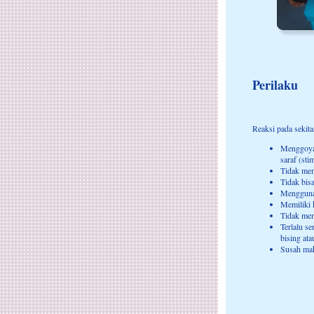
Perilaku
Reaksi pada sekita
Menggoyan
saraf (st
Tidak mem
Tidak bis
Menggunak
Memiliki 
Tidak mem
Terlalu se
bising ata
Susah mak